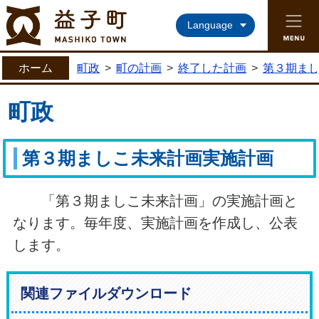
益子町ホームページ
Language
ホーム
町政
>
町の計画
>
終了した計画
>
第３期ま
町政
第３期ましこ未来計画実施計画
「第３期ましこ未来計画」の実施計画と
なります。毎年度、実施計画を作成し、公表
します。
関連ファイルダウンロード