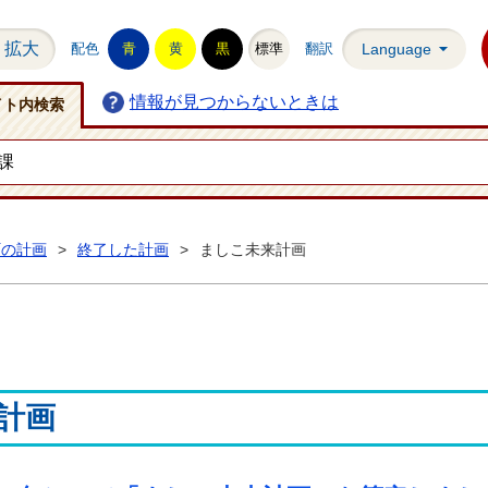
拡大
配色
青
黄
黒
標準
翻訳
Language
情報が見つからないときは
イト内検索
町の計画
>
終了した計画
>
ましこ未来計画
計画