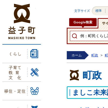
益子町ホームページ
文字サイズ
標準
Google検索
サ
くらし
ホーム
町政
>
子育て
教育
町政
文化
移住・定住
ましこ未来