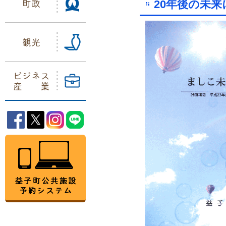
町政
20年後の未
観光
ビジネス
産業
益子町Facebook
益子町Twitter
益子町Instagram
益子町LINE
益子町公共施設予約システム