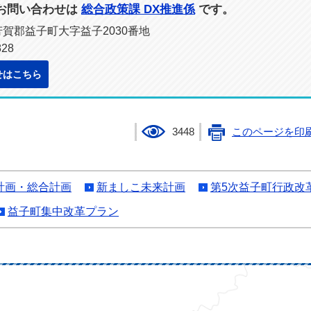
お問い合わせは
総合政策課 DX推進係
です。
県芳賀郡益子町大字益子2030番地
28
せはこちら
3448
このページを印
計画・総合計画
新ましこ未来計画
第5次益子町行政改
益子町集中改革プラン