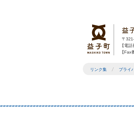
益
〒32
【電話番
【Fax番
リンク集
プライ