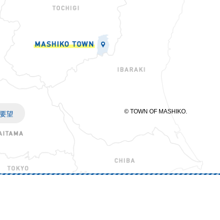
© TOWN OF MASHIKO.
要望