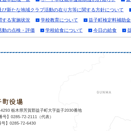
及び新たな地域クラブ活動の在り方等に関する方針について
関する実施状況
学校教育について
益子町検定料補助金
活動の点検・評価
学校給食について
今日の給食
子町役場
益子町
1-4293 栃木県芳賀郡益子町大字益子2030番地
号】0285-72-2111（代表）
号】0285-72-6430