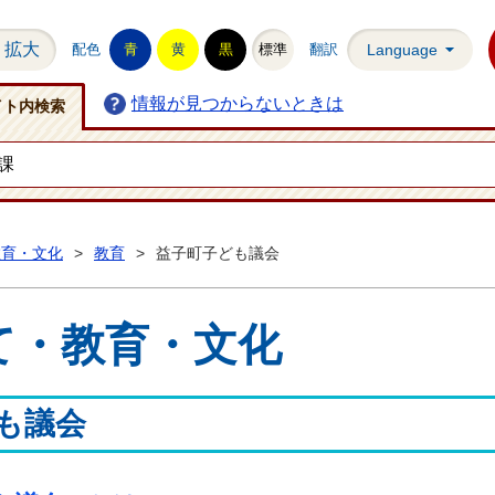
拡大
配色
青
黄
黒
標準
翻訳
Language
情報が見つからないときは
イト内検索
教育・文化
>
教育
>
益子町子ども議会
て・教育・文化
も議会