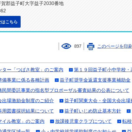
県芳賀郡益子町大字益子2030番地
62
せはこちら
897
このページを印
ンター「つばさ教室」のご案内
第１９回益子町小中学校・
整備事業に係る各種計画
益子町奨学金返還支援事業補助金
務民間委託事業の指名型プロポーザル審査結果の公表について
会出場激励金制度のご紹介
益子町関東大会・全国大会出場
科用図書採択結果について
益子町いじめ防止基本方針
マイル教室」のご案内
放課後児童クラブについて
転校
校通学区域一覧
小・中学校就学援助制度のお知らせ
益