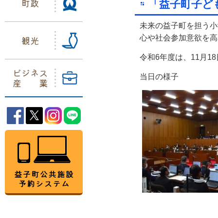
町政
「益子町子ど
未来の益子町を担う小
心や社会参加意欲を高
観光
令和6年度は、11月
ビジネス
当日の様子
産業
益子町Facebook
益子町Twitter
益子町Instagram
益子町LINE
益子町公共施設予約システム