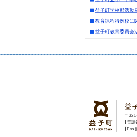
益子町学校部活動
教育課程特例校に
益子町教育委員会
益
〒32
【電話番
【Fax番