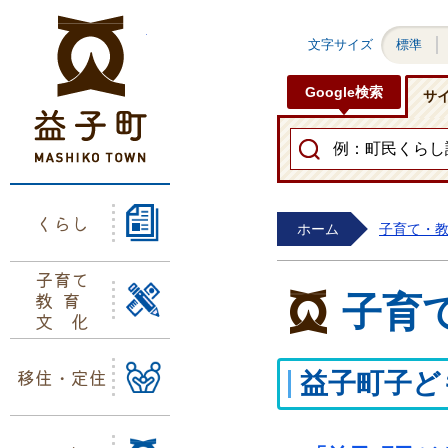
益子町ホームページ
文字サイズ
標準
Google検索
サ
くらし
ホーム
子育て・
子育て
教育
子育
文化
移住・定住
益子町子ど