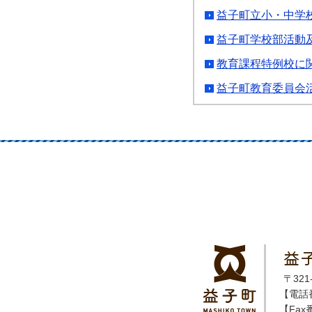
益子町立小・中学
益子町学校部活動
教育課程特例校に
益子町教育委員会
益
〒32
【電話番
【Fax番