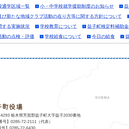
校通学区域一覧
小・中学校就学援助制度のお知らせ
益
及び新たな地域クラブ活動の在り方等に関する方針について
関する実施状況
学校教育について
益子町検定料補助金
活動の点検・評価
学校給食について
今日の給食
子町役場
益子町
1-4293 栃木県芳賀郡益子町大字益子2030番地
号】0285-72-2111（代表）
号】0285-72-6430