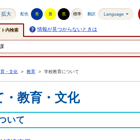
拡大
配色
青
黄
黒
標準
翻訳
Language
情報が見つからないときは
イト内検索
教育・文化
>
教育
>
学校教育について
て・教育・文化
ついて