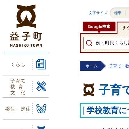
益子町ホームページ
文字サイズ
標準
Google検索
サ
くらし
ホーム
子育て・
子育て
教育
子育
文化
移住・定住
学校教育に