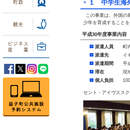
町政
１ 中学生海
この事業は、外国の
少年を育成することを
観光
平成30年度事業内容
ビジネス
派遣人員
町内学
産業
派遣先
イギリ
派遣期間
平成30
益子町Facebook
益子町Twitter
益子町Instagram
益子町LINE
滞在
現地家庭
個人負担
100,
益子町公共施設予約システム
セント・アイヴススク