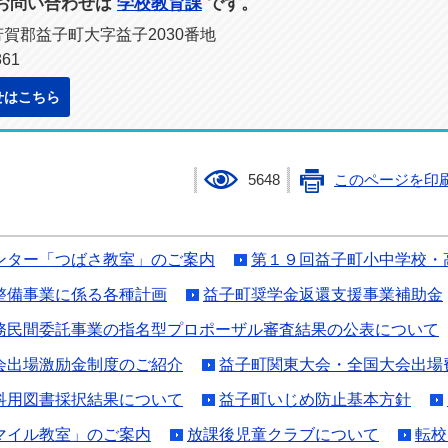
お問い合わせは
学校教育課
です。
県芳賀郡益子町大字益子2030番地
61
せはこちら
5648
このページを印
ンター「つばさ教室」のご案内
第１９回益子町小中学校・
整備事業に係る各種計画
益子町奨学金返還支援事業補助金
務民間委託事業の指名型プロポーザル審査結果の公表について
会出場激励金制度のご紹介
益子町関東大会・全国大会出場
科用図書採択結果について
益子町いじめ防止基本方針
マイル教室」のご案内
放課後児童クラブについて
転校