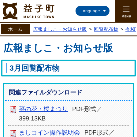
益子町ホームページ
Language
ホーム
広報ましこ・お知らせ版
>
回覧配布物
>
令和
広報ましこ・お知らせ版
3月回覧配布物
関連ファイルダウンロード
菜の花・桜まつり
PDF形式／
399.13KB
ましコイン操作説明会
PDF形式／