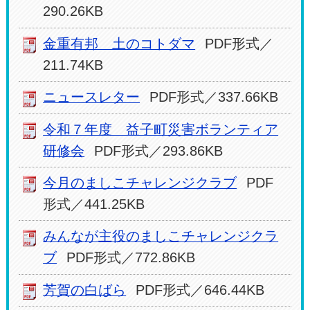
290.26KB
金重有邦 土のコトダマ
PDF形式／
211.74KB
ニュースレター
PDF形式／337.66KB
令和７年度 益子町災害ボランティア
研修会
PDF形式／293.86KB
今月のましこチャレンジクラブ
PDF
形式／441.25KB
みんなが主役のましこチャレンジクラ
ブ
PDF形式／772.86KB
芳賀の白ばら
PDF形式／646.44KB