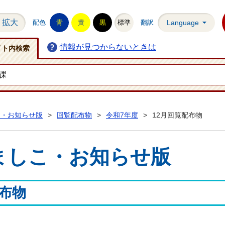
拡大
配色
青
黄
黒
標準
翻訳
Language
情報が見つからないときは
イト内検索
こ・お知らせ版
>
回覧配布物
>
令和7年度
>
12月回覧配布物
ましこ・お知らせ版
配布物