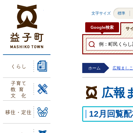
益子町ホームページ
文字サイズ
標準
Google検索
サ
くらし
ホーム
広報まし
子育て
教育
広報
文化
移住・定住
12月回覧