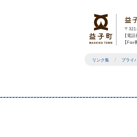
益
〒32
【電話番
【Fax番
リンク集
プライ