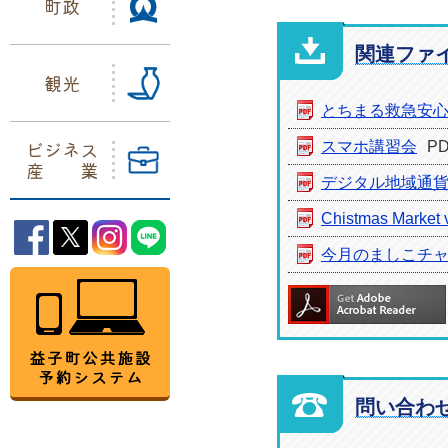
町政
関連ファ
観光
とちまる救急安
ビジネス
スマホ講習会
P
産業
デジタル地域通
Chistmas Market 
益子町Facebook
益子町Twitter
益子町Instagram
益子町LINE
今月のましこチ
益子町公共施設予約システム
問い合わ