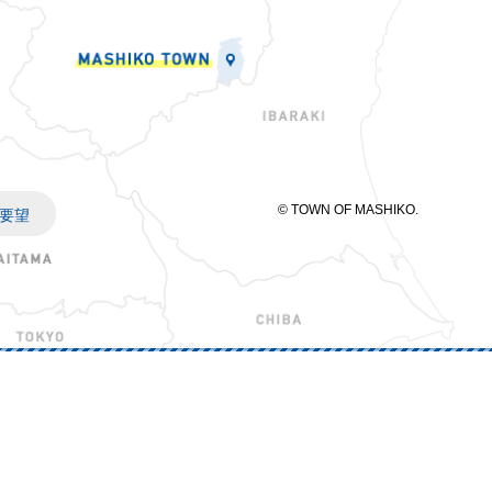
© TOWN OF MASHIKO.
要望