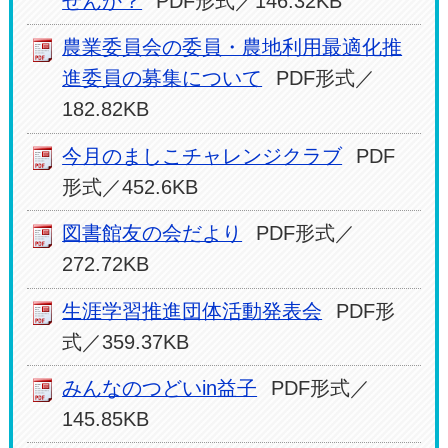
せんか？
PDF形式／146.32KB
農業委員会の委員・農地利用最適化推
進委員の募集について
PDF形式／
182.82KB
今月のましこチャレンジクラブ
PDF
形式／452.6KB
図書館友の会だより
PDF形式／
272.72KB
生涯学習推進団体活動発表会
PDF形
式／359.37KB
みんなのつどいin益子
PDF形式／
145.85KB