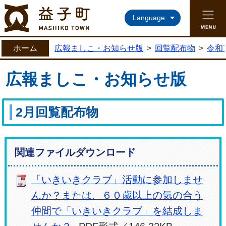
益子町ホームページ
Language
ホーム
広報ましこ・お知らせ版
>
回覧配布物
>
令和
広報ましこ・お知らせ版
2月回覧配布物
関連ファイルダウンロード
「いきいきクラブ」活動に参加しませ
んか？または、６０歳以上の気の合う
仲間で「いきいきクラブ」を結成しま