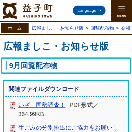
益子町ホームページ
Language
ホーム
広報ましこ・お知らせ版
>
回覧配布物
>
令和
広報ましこ・お知らせ版
9月回覧配布物
関連ファイルダウンロード
いざ、国勢調査！
PDF形式／
364.99KB
生ごみの分別排出にご協力をお願いし