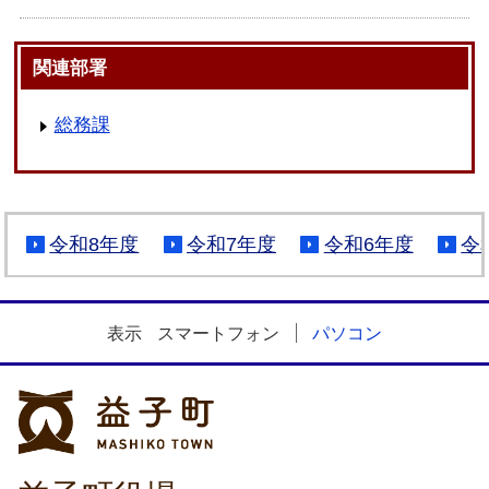
関連部署
総務課
令和8年度
令和7年度
令和6年度
令
表示
スマートフォン
パソコン
益子町