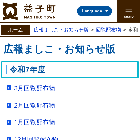
益子町ホームページ
Language
ホーム
広報ましこ・お知らせ版
>
回覧配布物
>
令和
広報ましこ・お知らせ版
令和7年度
3月回覧配布物
2月回覧配布物
1月回覧配布物
12月回覧配布物