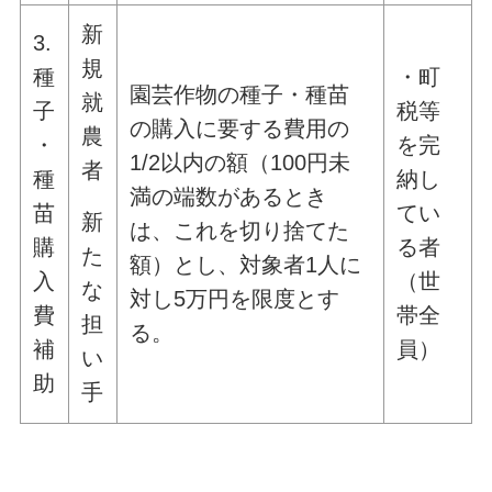
新
3.
規
種
・町
園芸作物の種子・種苗
就
子
税等
の購入に要する費用の
農
・
を完
1/2以内の額（100円未
者
種
納し
満の端数があるとき
苗
てい
新
は、これを切り捨てた
購
る者
た
額）とし、対象者1人に
入
（世
な
対し5万円を限度とす
費
帯全
担
る。
補
員）
い
助
手