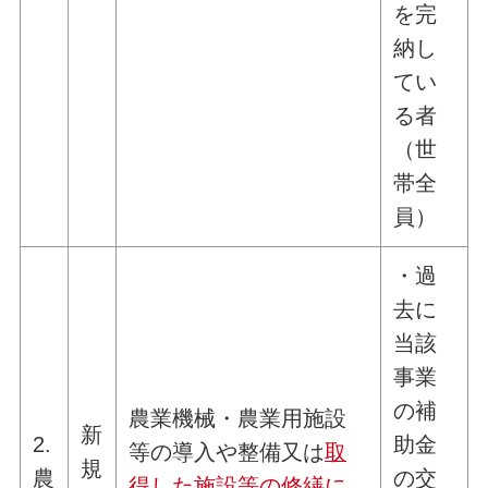
を完
納し
てい
る者
（世
帯全
員）
・過
去に
当該
事業
の補
農業機械・農業用施設
新
2.
助金
等の導入や整備又は
取
規
農
の交
得した施設等の修繕に