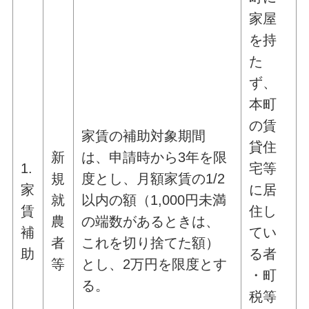
家屋
を持
た
ず、
本町
の賃
家賃の補助対象期間
貸住
新
は、申請時から3年を限
1.
宅等
規
度とし、月額家賃の1/2
家
に居
就
以内の額（1,000円未満
賃
住し
農
の端数があるときは、
補
てい
者
これを切り捨てた額）
助
る者
等
とし、2万円を限度とす
・町
る。
税等