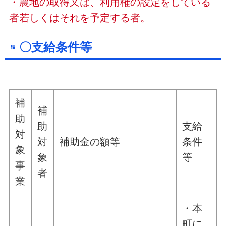
・農地の取得又は、利用権の設定をしている
者若しくはそれを予定する者。
〇支給条件等
補
補
助
助
支給
対
対
補助金の額等
条件
象
象
等
事
者
業
・本
町に