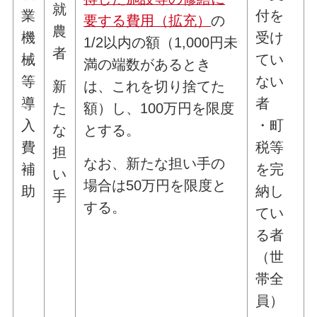
就
業
付を
要する費用（拡充）
の
農
機
受け
1/2以内の額（1,000円未
者
械
てい
満の端数があるとき
等
ない
は、これを切り捨てた
新
導
者
額）し、100万円を限度
た
入
・町
とする。
な
費
税等
担
なお、新たな担い手の
補
を完
い
場合は50万円を限度と
助
納し
手
する。
てい
る者
（世
帯全
員）