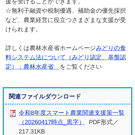
援を受けることができます。
☆無利子融資や税制優遇、補助金の優先採択
など、農業経営に役立つさまざまな支援が受
けられます。
詳しくは農林水産省ホームページ
みどりの食
料システム法について（みどり認定、基盤認
定）：農林水産省
をご覧ください
関連ファイルダウンロード
令和8年度スマート農業関連支援策一覧
（20260417時点_黒字）
PDF形式／
217.31KB