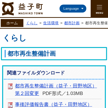
益子町ホームページ
Language
ホーム
くらし
>
生活環境
>
都市計画
>
都市再生整
くらし
都市再生整備計画
関連ファイルダウンロード
都市再生整備計画（益子・田野地区）
第２回変更
PDF形式／1.03MB
事後評価報告書（益子・田野地区）