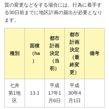
質の変更などをする場合には、行為に着手す
る30日前までに地区計画の届出が必要となり
ます。
都市
都市
計画
面積
計画
決定
種別
（ha
決定
備考
（最
）
（当
終変
初）
更）
七井
平成
平成
第1地
13.1
17年1
30年4
区
月6日
月1日