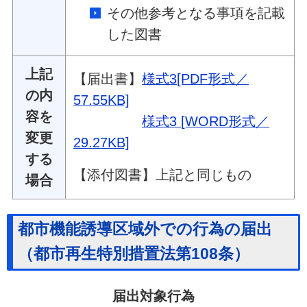
その他参考となる事項を記載
した図書
上記
【届出書】
様式3[PDF形式／
の内
57.55KB]
容を
様式3 [WORD形式／
変更
29.27KB]
する
【添付図書】上記と同じもの
場合
都市機能誘導区域外での行為の届出
（都市再生特別措置法第108条）
届出対象行為