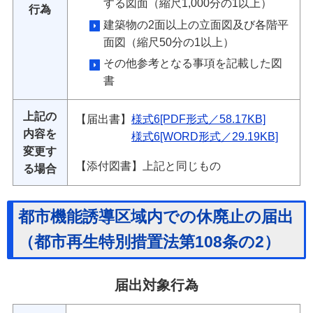
する図面（縮尺1,000分の1以上）
行為
建築物の2面以上の立面図及び各階平
面図（縮尺50分の1以上）
その他参考となる事項を記載した図
書
上記の
【届出書】
様式6[PDF形式／58.17KB]
内容を
様式6[WORD形式／29.19KB]
変更す
【添付図書】上記と同じもの
る場合
都市機能誘導区域内での休廃止の届出
（都市再生特別措置法第108条の2）
届出対象行為