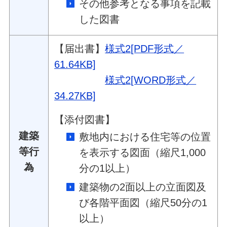
その他参考となる事項を記載
した図書
【届出書】
様式2[PDF形式／
61.64KB]
様式2[WORD形式／
34.27KB]
【添付図書】
建築
敷地内における住宅等の位置
等行
を表示する図面（縮尺1,000
為
分の1以上）
建築物の2面以上の立面図及
び各階平面図（縮尺50分の1
以上）