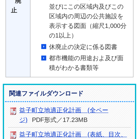
廃
並びにこの区域内及びこの
止
区域内の周辺の公共施設を
表示する図面（縮尺1,000分
の1以上）
休廃止の決定に係る図書
都市機能の用途およ及び面
積がわかる書類等
関連ファイルダウンロード
益子町立地適正化計画 (全ペー
ジ)
PDF形式／17.23MB
益子町立地適正化計画 (表紙、目次、