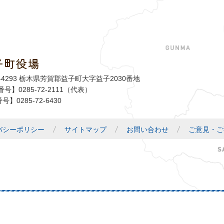
子町役場
益子町
1-4293 栃木県芳賀郡益子町大字益子2030番地
号】0285-72-2111（代表）
号】0285-72-6430
バシーポリシー
サイトマップ
お問い合わせ
ご意見・ご