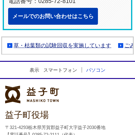
電話番号：0285-72-8101
メールでのお問い合わせはこちら
草・枯葉類の試験回収を実施しています
ご
表示
スマートフォン
パソコン
益子町
益子町役場
〒321-4293栃木県芳賀郡益子町大字益子2030番地
【電話番号】0285-72-2111（代表）