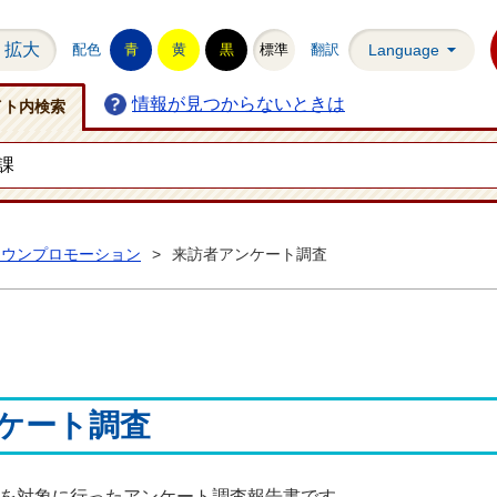
拡大
配色
青
黄
黒
標準
翻訳
Language
情報が見つからないときは
イト内検索
タウンプロモーション
>
来訪者アンケート調査
ケート調査
を対象に行ったアンケート調査報告書です。