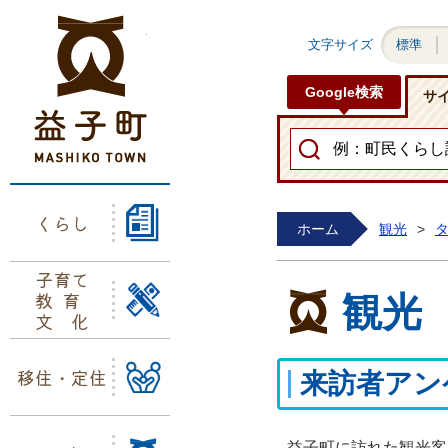
益子町ホームページ
文字サイズ
標準
Google検索
サ
くらし
ホーム
観光
>
子育て
教育
観光
文化
移住・定住
来訪者アン
益子町に訪れた観光客