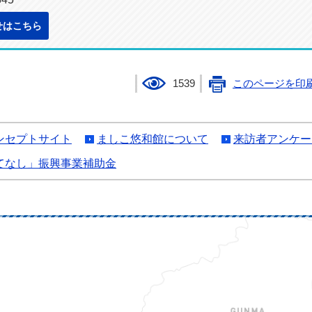
せはこちら
1539
このページを印
ンセプトサイト
ましこ悠和館について
来訪者アンケー
てなし」振興事業補助金