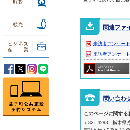
町政
観光
関連ファ
ビジネス
来訪者アンケート
産業
来訪者アンケート
益子町Facebook
益子町Twitter
益子町Instagram
益子町LINE
益子町公共施設予約システム
問い合わ
このページに関する
〒321-4293 栃木
電話番号：0285-72-88