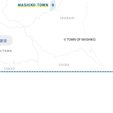
© TOWN OF MASHIKO.
要望