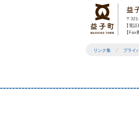
益
〒32
【電話番
【Fax番
リンク集
プライ