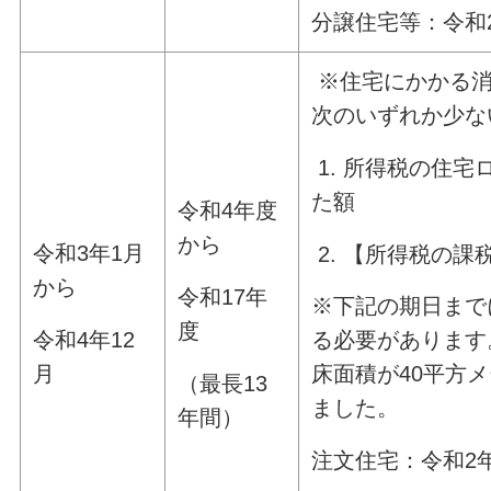
分譲住宅等：令和
※住宅にかかる消
次のいずれか少な
1. 所得税の住
た額
令和4年度
から
令和3年1月
2. 【所得税の課税
から
令和17年
※下記の期日まで
度
令和4年12
る必要があります
月
床面積が40平方
（最長13
ました。
年間）
注文住宅：令和2年