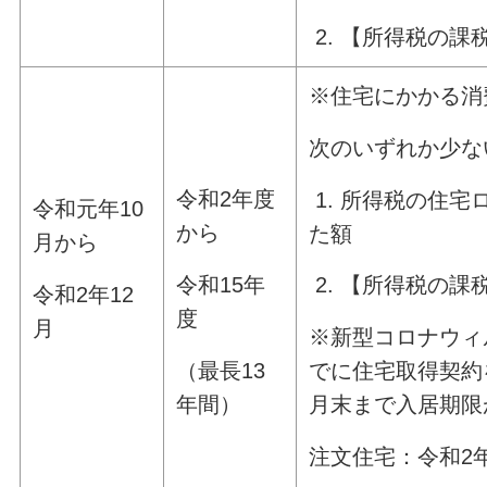
2. 【所得税の課税
※住宅にかかる消
次のいずれか少な
令和2年度
1. 所得税の住
令和元年10
から
た額
月から
令和15年
2. 【所得税の課税
令和2年12
度
月
※新型コロナウィ
（最長13
でに住宅取得契約
年間）
月末まで入居期限
注文住宅：令和2