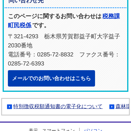
問い合わせ先
このページに関するお問い合わせは
税務課
町民税係
です。
〒321-4293 栃木県芳賀郡益子町大字益子
2030番地
電話番号：0285-72-8832 ファクス番号：
0285-72-6393
メールでのお問い合わせはこちら
特別徴収税額通知書の電子化について
森林
表示
スマートフォン
パソコン