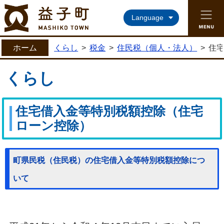
益子町ホームページ
Language
ホーム
くらし
>
税金
>
住民税（個人・法人）
>
住
くらし
住宅借入金等特別税額控除（住宅
ローン控除）
町県民税（住民税）の住宅借入金等特別税額控除につ
いて