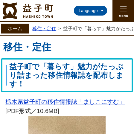
益子町ホームページ
Language
ホーム
移住・定住
>
益子町で「暮らす」魅力がたっ
移住・定住
益子町で「暮らす」魅力がたっぷ
り詰まった移住情報誌を配布しま
す！
栃木県益子町の移住情報誌「ましこにすむ」
[PDF形式／10.6MB]