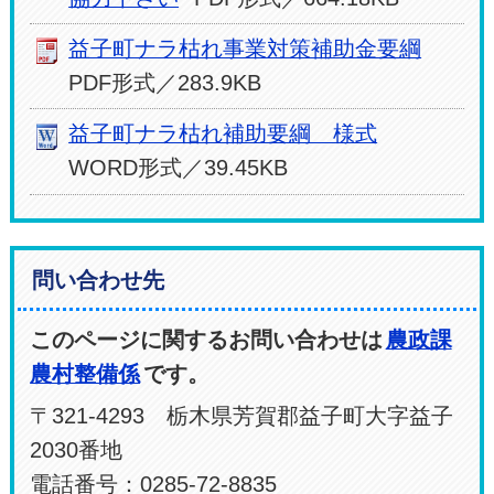
益子町ナラ枯れ事業対策補助金要綱
PDF形式／283.9KB
益子町ナラ枯れ補助要綱 様式
WORD形式／39.45KB
問い合わせ先
このページに関するお問い合わせは
農政課
農村整備係
です。
〒321-4293 栃木県芳賀郡益子町大字益子
2030番地
電話番号：0285-72-8835