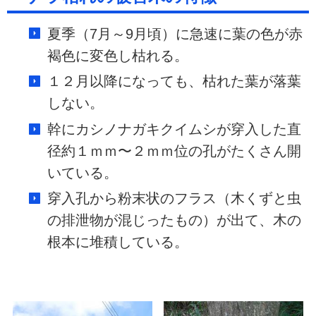
夏季（7月～9月頃）に急速に葉の色が赤
褐色に変色し枯れる。
１２月以降になっても、枯れた葉が落葉
しない。
幹にカシノナガキクイムシが穿入した直
径約１ｍｍ〜２ｍｍ位の孔がたくさん開
いている。
穿入孔から粉末状のフラス（木くずと虫
の排泄物が混じったもの）が出て、木の
根本に堆積している。