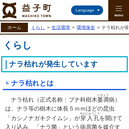
益子町ホームページ
Language
ホーム
くらし
>
生活環境
>
環境保全
>
ナラ枯れが
くらし
ナラ枯れが発生しています
ナラ枯れとは
いちょう
ナラ枯れ（正式名称：ブナ科樹木
萎凋
病）
は、ナラ等の樹木に体長５ｍｍほどの昆虫
せんにゅうこう
「カシノナガキクイムシ」が
穿入孔
を開けて
入り込み、「ナラ菌」という病原菌を媒介す