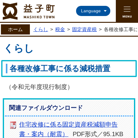
益子町ホームページ
Language
ホーム
くらし
>
税金
>
固定資産税
>
各種改修工事
くらし
各種改修工事に係る減税措置
（令和元年度現行制度）
関連ファイルダウンロード
住宅改修に係る固定資産税減額申告
書・案内（耐震）
PDF形式／95.1KB