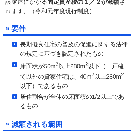
該家屋にかかる
固定資産税の１／２が減額
さ
れます。（令和元年度現行制度）
要件
長期優良住宅の普及の促進に関する法律
の規定に基づき認定されたもの
2
2
床面積が50m
以上280m
以下（一戸建
2
2
て以外の貸家住宅は、40m
以上280m
以下）であるもの
居住割合が全体の床面積の1/2以上であ
るもの
減額される範囲