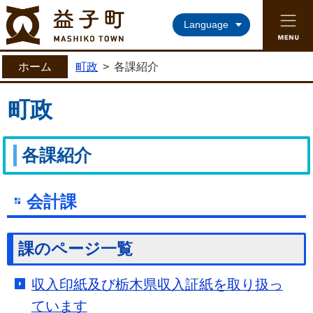
益子町ホームページ
Language
ホーム
町政
>
各課紹介
町政
各課紹介
会計課
課のページ一覧
収入印紙及び栃木県収入証紙を取り扱っ
ています