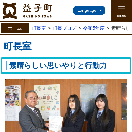
益子町ホームページ
Language
ホーム
町長室
>
町長ブログ
>
令和5年度
>
素晴らし
町長室
素晴らしい思いやりと行動力