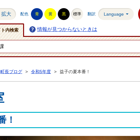
拡大
配色
青
黄
黒
標準
翻訳
Language
情報が見つからないときは
イト内検索
町長ブログ
>
令和5年度
>
益子の夏本番！
室
番！