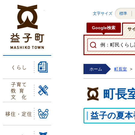
益子町ホームページ
文字サイズ
標準
Google検索
サ
くらし
ホーム
町長室
>
子育て
教育
町長
文化
移住・定住
益子の夏本