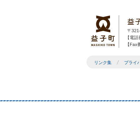
益
〒32
【電話番
【Fax番
リンク集
プライ