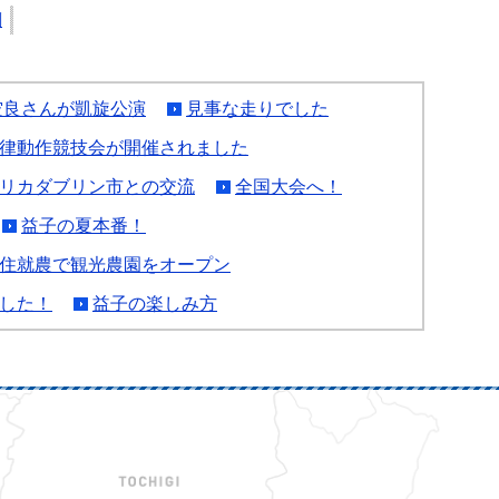
刷
空良さんが凱旋公演
見事な走りでした
律動作競技会が開催されました
リカダブリン市との交流
全国大会へ！
益子の夏本番！
住就農で観光農園をオープン
した！
益子の楽しみ方