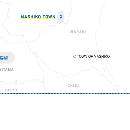
© TOWN OF MASHIKO.
要望