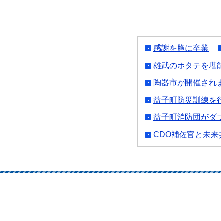
感謝を胸に卒業
雄武のホタテを堪
陶器市が開催され
益子町防災訓練を
益子町消防団がダ
CDO補佐官と未