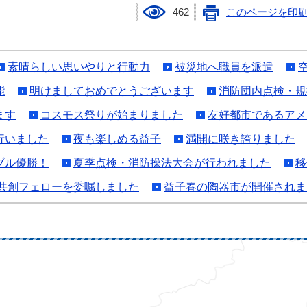
462
このページを印
素晴らしい思いやりと行動力
被災地へ職員を派遣
能
明けましておめでとうございます
消防団内点検・規
ます
コスモス祭りが始まりました
友好都市であるアメ
行いました
夜も楽しめる益子
満開に咲き誇りました
ブル優勝！
夏季点検・消防操法大会が行われました
移
来共創フェローを委嘱しました
益子春の陶器市が開催されま