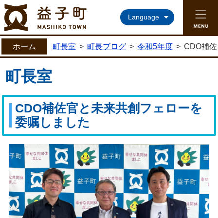
益子町ホームページ
Language
ホーム
町長室
>
町長ブログ
>
令和5年度
>
CDO補
町長室
CDO補佐官と未来共創フェローを
委嘱しました