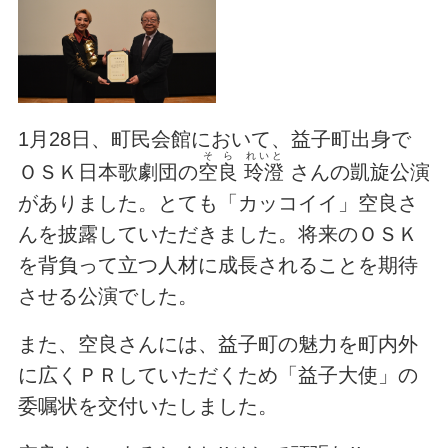
1月28日、町民会館において、益子町出身で
そら
れいと
ＯＳＫ日本歌劇団の
空良
玲澄
さんの凱旋公演
がありました。とても「カッコイイ」空良さ
んを披露していただきました。将来のＯＳＫ
を背負って立つ人材に成長されることを期待
させる公演でした。
また、空良さんには、益子町の魅力を町内外
に広くＰＲしていただくため「益子大使」の
委嘱状を交付いたしました。