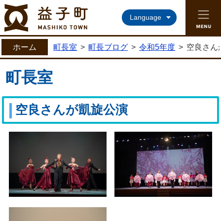
益子町ホームページ
Language
ホーム
町長室
>
町長ブログ
>
令和5年度
>
空良さん
町長室
空良さんが凱旋公演