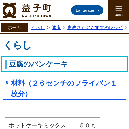
益子町ホームページ
Language
ホーム
くらし
>
健康
>
食改さんのおすすめレシピ
>
くらし
豆腐のパンケーキ
材料
（２６センチのフライパン１
枚分）
ホットケーキミックス
１５０ｇ