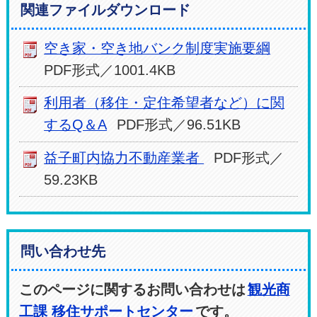
関連ファイルダウンロード
空き家・空き地バンク制度実施要綱
PDF形式／1001.4KB
利用者（移住・定住希望者など）に関
するQ＆A
PDF形式／96.51KB
益子町内協力不動産業者
PDF形式／
59.23KB
問い合わせ先
このページに関するお問い合わせは
観光商
工課 移住サポートセンター
です。