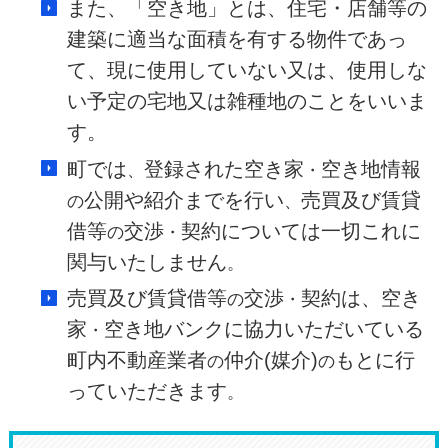
また、「空き地」とは、住宅・店舗等の
建築に適当な面積を有する物件であっ
て、現に使用していない又は、使用しな
い予定の宅地又は雑種地のことをいいま
す。
町では
登録された空き家
空き地情報
、
・
公開や紹介までを行い
売買及び賃貸
の
、
借等
交渉
契約については一切これに
の
・
関与いたしません
。
売買及び賃貸借等
交渉
契約は、空き
の
・
家
空き地バンクに協力いただいている
・
町内不動産業者
仲介(媒介)
もとに行
の
の
っていただきます
。