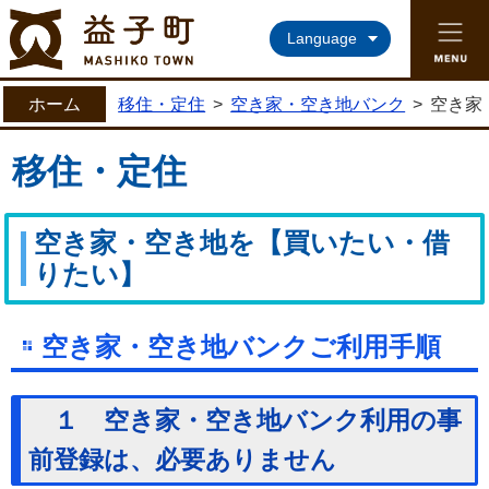
益子町ホームページ
Language
ホーム
移住・定住
>
空き家・空き地バンク
>
空き家
移住・定住
空き家・空き地を【買いたい・借
りたい】
空き家・空き地バンクご利用手順
１ 空き家・空き地バンク利用の事
前登録は、必要ありません