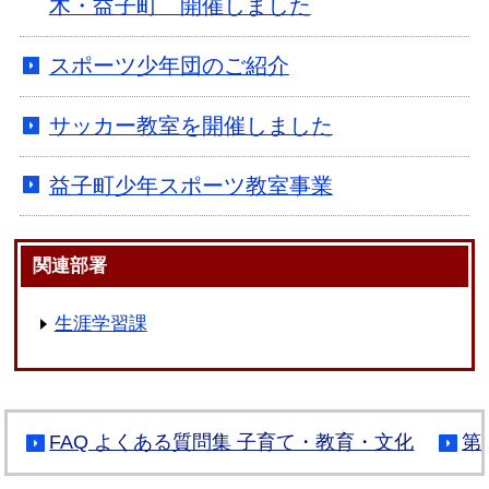
木・益子町 開催しました
スポーツ少年団のご紹介
サッカー教室を開催しました
益子町少年スポーツ教室事業
関連部署
生涯学習課
FAQ よくある質問集 子育て・教育・文化
第