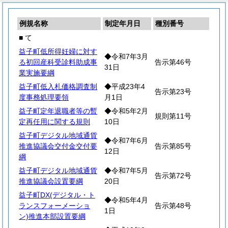
例規名称
制定年月日
種別番号
■ て
益子町低所得妊婦に対す
◆令和7年3月
る初回産科受診料助成事
告示第46号
31日
業実施要綱
益子町低入札価格調査制
◆平成23年4
告示第23号
度事務処理要領
月1日
益子町定年退職者等の暫
◆令和5年2月
規則第11号
定再任用に関する規則
10日
益子町デジタル地域通貨
◆令和7年6月
推進協議会交付金交付要
告示第85号
12日
綱
益子町デジタル地域通貨
◆令和7年5月
告示第72号
推進協議会設置要綱
20日
益子町DX(デジタル・ト
◆令和5年4月
ランスフォーメーショ
告示第48号
1日
ン)推進本部設置要綱