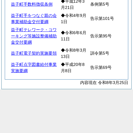
◆平成12年3
益子町手数料徴収条例
条例第5号
月21日
益子町手をつなぐ親の会
◆令和4年9月
告示第101号
事業補助金交付要綱
1日
益子町テレワーク・コワ
◆令和6年6月
ーキング等施設整備補助
告示第95号
11日
金交付要綱
◆令和8年3月
益子町電子契約実施要領
訓令第5号
13日
益子町点字図書給付事業
◆平成20年8
告示第69号
実施要綱
月8日
内容現在 令和8年3月25日