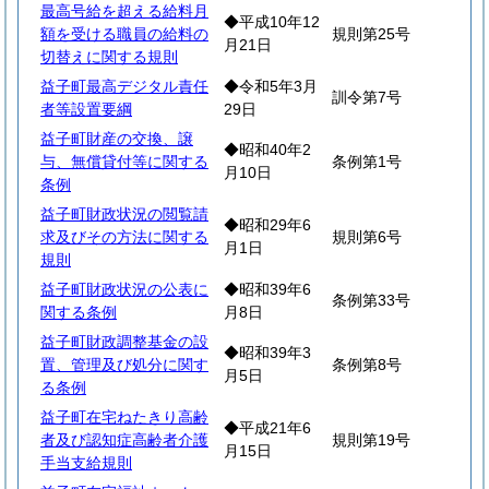
最高号給を超える給料月
◆平成10年12
額を受ける職員の給料の
規則第25号
月21日
切替えに関する規則
益子町最高デジタル責任
◆令和5年3月
訓令第7号
者等設置要綱
29日
益子町財産の交換、譲
◆昭和40年2
与、無償貸付等に関する
条例第1号
月10日
条例
益子町財政状況の閲覧請
◆昭和29年6
求及びその方法に関する
規則第6号
月1日
規則
益子町財政状況の公表に
◆昭和39年6
条例第33号
関する条例
月8日
益子町財政調整基金の設
◆昭和39年3
置、管理及び処分に関す
条例第8号
月5日
る条例
益子町在宅ねたきり高齢
◆平成21年6
者及び認知症高齢者介護
規則第19号
月15日
手当支給規則