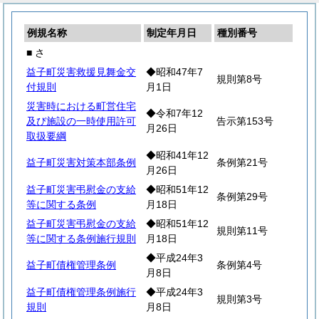
例規名称
制定年月日
種別番号
■ さ
益子町災害救援見舞金交
◆昭和47年7
規則第8号
付規則
月1日
災害時における町営住宅
◆令和7年12
及び施設の一時使用許可
告示第153号
月26日
取扱要綱
◆昭和41年12
益子町災害対策本部条例
条例第21号
月26日
益子町災害弔慰金の支給
◆昭和51年12
条例第29号
等に関する条例
月18日
益子町災害弔慰金の支給
◆昭和51年12
規則第11号
等に関する条例施行規則
月18日
◆平成24年3
益子町債権管理条例
条例第4号
月8日
益子町債権管理条例施行
◆平成24年3
規則第3号
規則
月8日