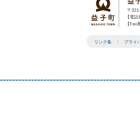
益
〒32
【電話番
【Fax番
リンク集
プライ