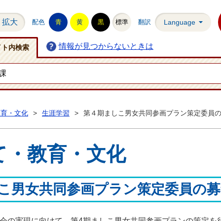
拡大
配色
青
黄
黒
標準
翻訳
Language
情報が見つからないときは
イト内検索
教育・文化
>
生涯学習
>
第４期ましこ男女共同参画プラン策定委員
て・教育・文化
こ男女共同参画プラン策定委員の
会の実現に向けて、第4期ましこ男女共同参画プランの策定を