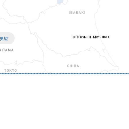
© TOWN OF MASHIKO.
要望