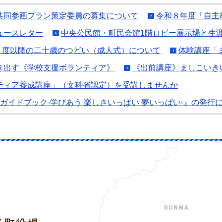
共同参画プラン策定委員の募集について
令和８年度「自主
ュースレター
中央公民館・町民会館1階ロビー展示場と生
年）度以降の二十歳のつどい（成人式）について
体験講座「
き出す《学校支援ボランティア》
《出前講座》ましこいき
ティア養成講座」（文科省認定）を受講しませんか
ガイドブック-学びあう 楽しさいっぱい 夢いっぱい-』の発行
益子町