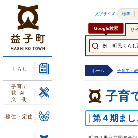
益子町ホームページ
文字サイズ
標準
Google検索
サ
くらし
ホーム
子育て・
子育て
教育
子育
文化
移住・定住
第４期まし
町では男女共同参画社