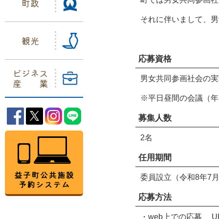
町政
それに伴いまして、男
観光
応募資格
ビジネス
男女共同参画社会の実
産業
※平日昼間の会議（年
益子町Facebook
益子町Twitter
益子町Instagram
益子町LINE
募集人数
益子町公共施設予約システム
2名
任用期間
委員設立（令和8年7
応募方法
・web上での応募 UR