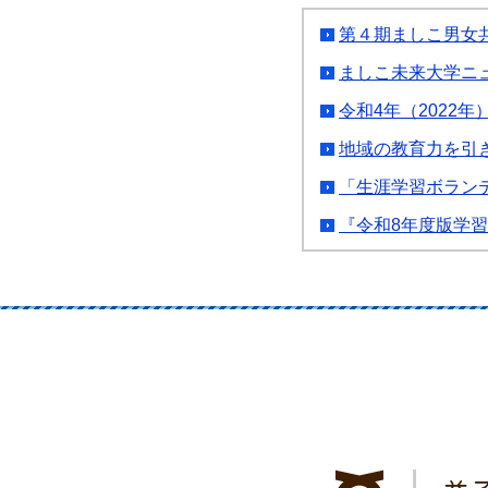
第４期ましこ男女
ましこ未来大学ニ
令和4年（2022
地域の教育力を引
「生涯学習ボラン
『令和8年度版学習