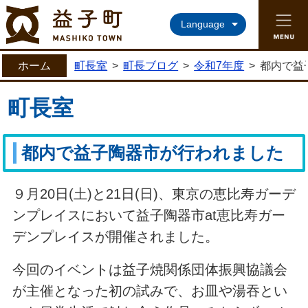
益子町ホームページ
Language
ホーム
町長室
>
町長ブログ
>
令和7年度
>
都内で益
町長室
都内で益子陶器市が行われました
９月20日(土)と21日(日)、東京の恵比寿ガーデ
ンプレイスにおいて益子陶器市at恵比寿ガー
デンプレイスが開催されました。
今回のイベントは益子焼関係団体振興協議会
が主催となった初の試みで、お皿や湯吞とい