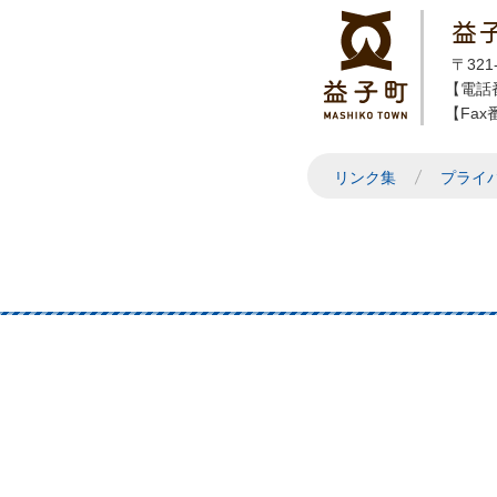
益
〒32
【電話番
【Fax番
リンク集
プライ