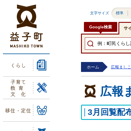
益子町ホームページ
文字サイズ
標準
Google検索
サ
くらし
ホーム
広報まし
子育て
教育
広報
文化
移住・定住
3月回覧配