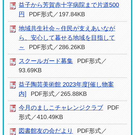
益子から芳賀赤十字病院まで片道500
円
PDF形式／197.84KB
地域共生社会～住民が支えあいなが
ら、安心して暮せる地域を目指して
～
PDF形式／286.26KB
スクールガード募集
PDF形式／
93.69KB
益子陶芸美術館 2023年度[催し物案
内]
PDF形式／265.88KB
今月のましこチャレンジクラブ
PDF
形式／410.49KB
図書館友の会だより
PDF形式／