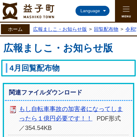
益子町ホームページ
Language
ホーム
広報ましこ・お知らせ版
>
回覧配布物
>
令和
広報ましこ・お知らせ版
4月回覧配布物
関連ファイルダウンロード
もし自転車事故の加害者になってしま
ったら１億円必要です！！
PDF形式
／354.54KB