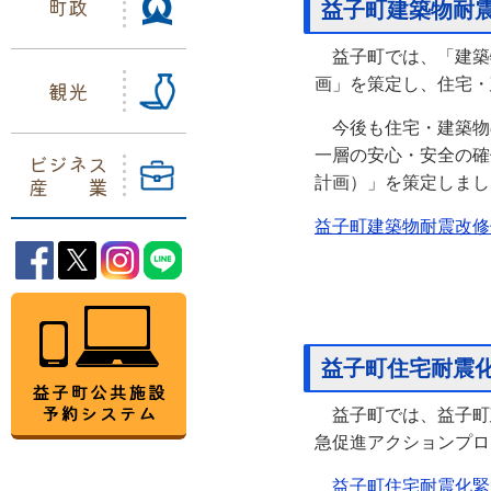
町政
益子町建築物耐
益子町では、「建築物
画」を策定し、住宅・
観光
今後も住宅・建築物
一層の安心・安全の確
ビジネス
産業
計画）」を策定しまし
益子町建築物耐震改修
益子町Facebook
益子町Twitter
益子町Instagram
益子町LINE
益子町公共施設予約システム
益子町住宅耐震
益子町では、益子町
急促進アクションプロ
益子町住宅耐震化緊