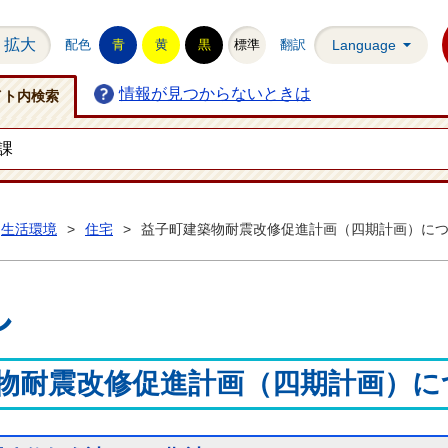
拡大
配色
青
黄
黒
標準
翻訳
Language
情報が見つからないときは
イト内検索
生活環境
>
住宅
>
益子町建築物耐震改修促進計画（四期計画）に
し
物耐震改修促進計画（四期計画）に