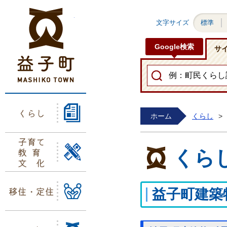
益子町ホームページ
文字サイズ
標準
Google検索
サ
くらし
ホーム
くらし
>
子育て
教育
くら
文化
移住・定住
益子町建築