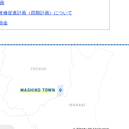
画
改修促進計画（四期計画）について
助金