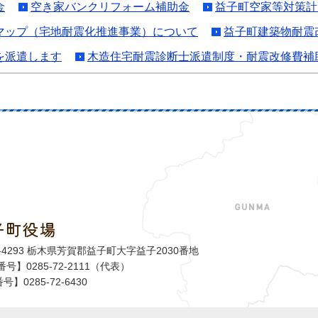
金
空き家バンクリフォーム補助金
益子町空家等対策計
マップ（宅地耐震化推進事業）について
益子町建築物耐震
を派遣します
木造住宅耐震診断士派遣制度・耐震改修費補
子町役場
益子町
1-4293 栃木県芳賀郡益子町大字益子2030番地
号】0285-72-2111（代表）
号】0285-72-6430