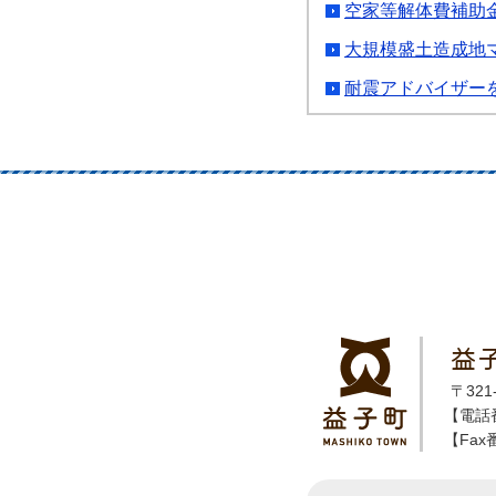
空家等解体費補助
大規模盛土造成地
耐震アドバイザー
益
〒32
【電話番
【Fax番