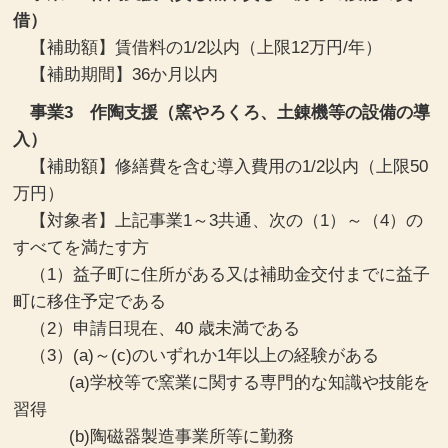
借）
【補助額】賃借料の1/2以内（上限12万円/年）
【補助期間】36か月以内
事業3 作陶支援（窯やろくろ、土錬機等の設備の導
入）
【補助額】修繕費を含む導入費用の1/2以内（上限50
万円）
【対象者】上記事業1～3共通、次の（1）～（4）の
すべてを満たす方
（1）益子町に住所がある又は補助金交付までに益子
町に移住予定である
（2）申請日現在、40 歳未満である
（3）(a)～(c)のいずれか1年以上の経験がある
(a)学校等で窯業に関する専門的な知識や技能を
習得
(b)陶磁器製造事業所等に勤務