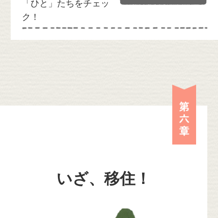
「ひと」たちをチェッ
ク！
第六
いざ、移住！