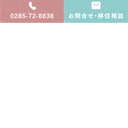
0285-72-8838
益子町移住定住
益子町観光商工課 未来共創係
〒321-4293
栃木県芳賀郡益子町益子2030番地
0285-72-