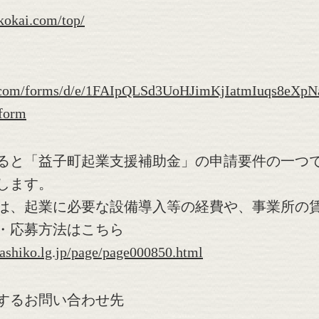
kokai.com/top/
le.com/forms/d/e/1FAIpQLSd3UoHJimKjIatmIuqs8eX
form
ると「益子町起業支援補助金」の申請要件の一つ
します。
は、起業に必要な設備導入等の経費や、事業所の
・応募方法はこちら
ashiko.lg.jp/page/page000850.html
するお問い合わせ先