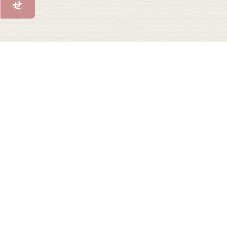
ホーム
益子を知る
移住支
5分でわかる益子町
移住のトリ
数字で見る益子町
移住相談窓
益子町までのアクセス
益子町移住
ましこのひと
移住支援制