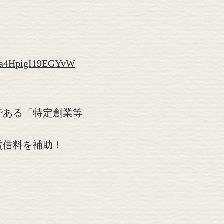
pNa4HpigI19EGYvW
である「特定創業等
賃借料を補助！