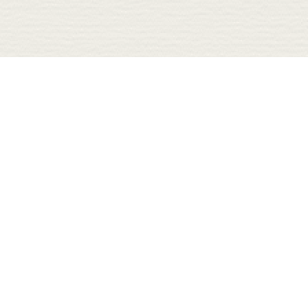
援
働く
住む
子育て・教育
セツ
起業支援
空き家バンク
子育て支援
口
陶芸家支援
住まい支援
教育支援
診断
就農支援
その他の支援
度
就職支援
地域おこし協力隊