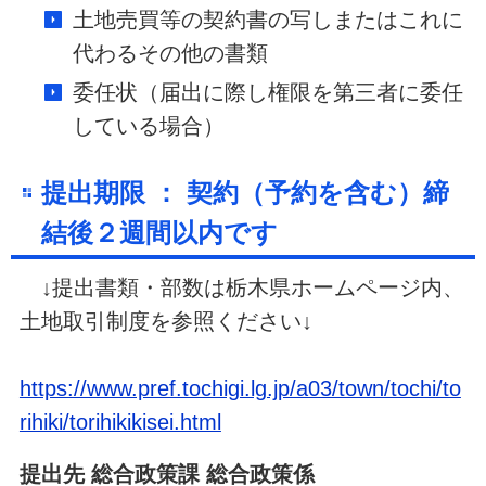
土地売買等の契約書の写しまたはこれに
代わるその他の書類
委任状（届出に際し権限を第三者に委任
している場合）
提出期限 ： 契約（予約を含む）締
結後
２週間以内
です
↓
提出書類・部数は栃木県ホームページ内、
土地取引制度を参照ください
↓
https://www.pref.tochigi.lg.jp/a03/town/tochi/to
rihiki/torihikikisei.html
提出先 総合政策課 総合政策係