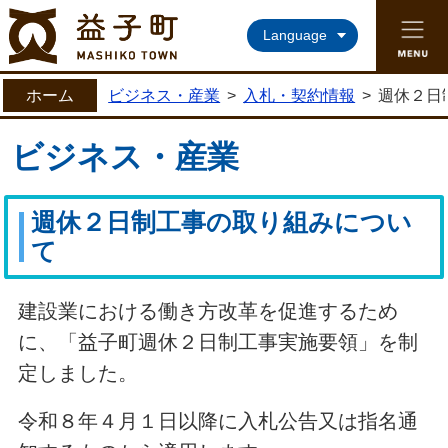
益子町ホームページ
Language
ホーム
ビジネス・産業
>
入札・契約情報
>
週休２日
ビジネス・産業
週休２日制工事の取り組みについ
て
建設業における働き方改革を促進するため
に、「益子町週休２日制工事実施要領」を制
定しました。
令和８年４月１日以降に入札公告又は指名通