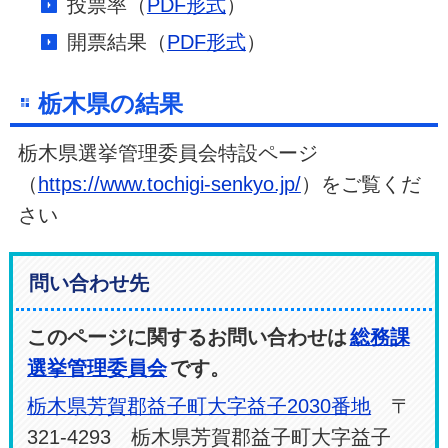
投票率（
PDF形式
）
開票結果（
PDF形式
）
栃木県の結果
栃木県選挙管理委員会特設ページ
（
https://www.tochigi-senkyo.jp/
）をご覧くだ
さい
問い合わせ先
このページに関するお問い合わせは
総務課
選挙管理委員会
です。
栃木県芳賀郡益子町大字益子2030番地
〒
321-4293 栃木県芳賀郡益子町大字益子