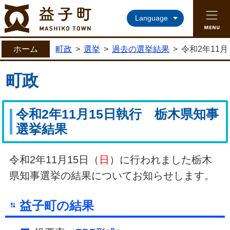
益子町ホームページ
Language
ホーム
町政
>
選挙
>
過去の選挙結果
>
令和2年11
町政
令和2年11月15日執行 栃木県知事
選挙結果
令和2年11月15日（
日
）に行われました栃木
県知事選挙の結果についてお知らせします。
益子町の結果