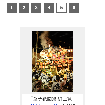
1
2
3
4
5
6
「益子祇園祭 御上覧」