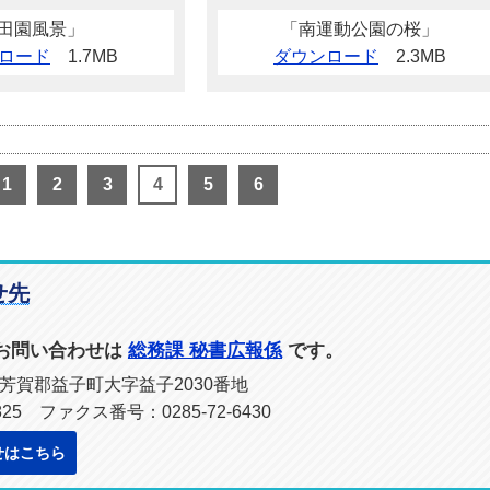
田園風景」
「南運動公園の桜」
ロード
1.7MB
ダウンロード
2.3MB
1
2
3
4
5
6
せ先
お問い合わせは
総務課 秘書広報係
です。
木県芳賀郡益子町大字益子2030番地
825 ファクス番号：0285-72-6430
せはこちら