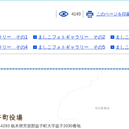
4149
このページを印
ラリー その1
ましこフォトギャラリー その2
ましこ
ラリー その4
ましこフォトギャラリー その5
ましこ
子町役場
益子町
1-4293 栃木県芳賀郡益子町大字益子2030番地