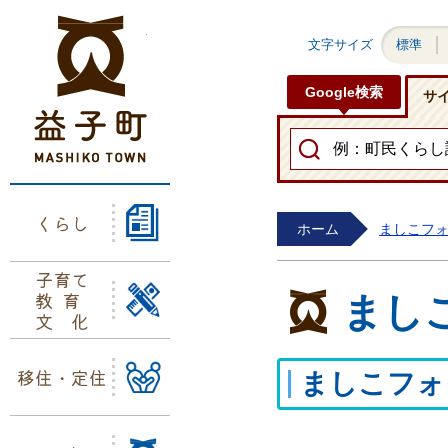
益子町ホームページ
文字サイズ
標準
Google検索
サ
くらし
ホーム
ましこフ
子育て
教育
まし
文化
移住・定住
ましこフォ