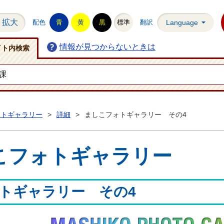
拡大
配色
青
黄
黒
標準
翻訳
Language
情報が見つからないときは
イト内検索
ォトギャラリー
>
詳細
>
ましこフォトギャラリー その4
こフォトギャラリー
トギャラリー その4