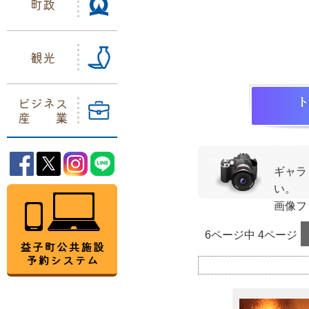
町政
観光
ビジネス
産業
益子町Facebook
益子町Twitter
益子町Instagram
益子町LINE
ギャラ
い。
益子町公共施設予約システム
画像フ
6ページ中 4ページ