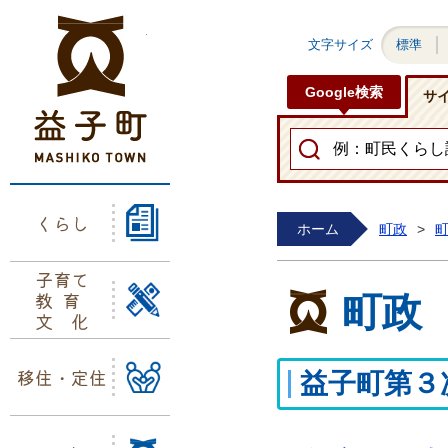
益子町ホームページ
文字サイズ
標準
Google検索
サ
くらし
ホーム
町政
>
子育て
教育
町政
文化
移住・定住
益子町第３