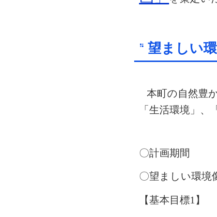
望ましい環
本町の自然豊
「生活環境」、
〇計画期
〇望ましい環境
【基本目標
1
】 