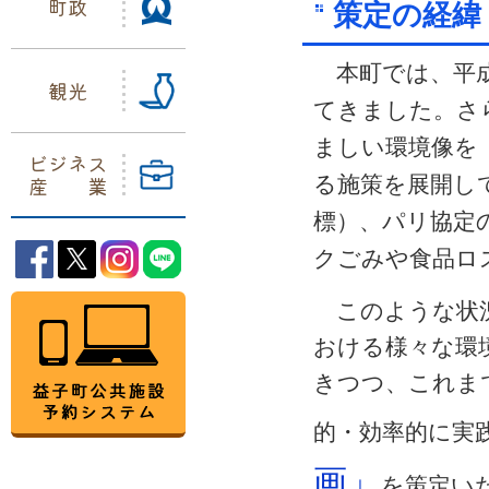
町政
策定
本町では、平
観光
てきました。さ
ましい環境像を
ビジネス
産業
る施策を展開し
標）、パリ協定
益子町Facebook
益子町Twitter
益子町Instagram
益子町LINE
クごみや食品ロ
益子町公共施設予約システム
このような状況
おける様々な環
きつつ、これま
的・効率的に実
画」
を策定い