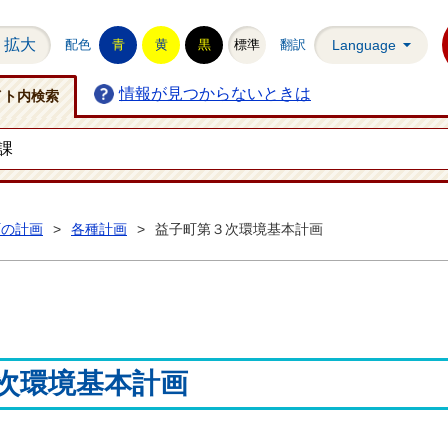
拡大
配色
青
黄
黒
標準
翻訳
Language
情報が見つからないときは
イト内検索
町の計画
>
各種計画
>
益子町第３次環境基本計画
次環境基本計画