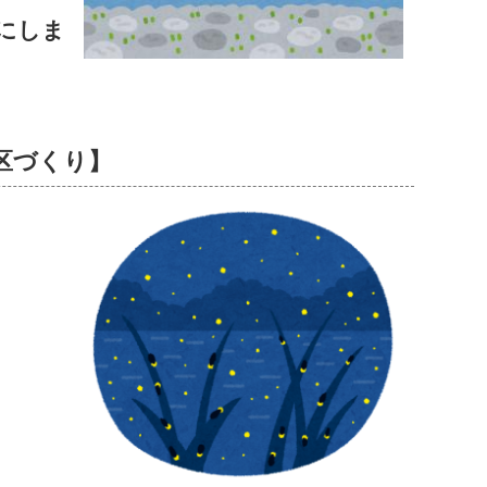
にしま
区づくり】