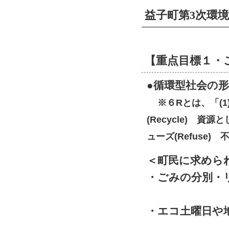
益子町第
3
次環
【重点目標１・
●循環型社会の
※６Rとは、「(1
(Recycle) 資
ューズ(Refuse
＜町民に求めら
・ごみの分別・
・エコ土曜日や