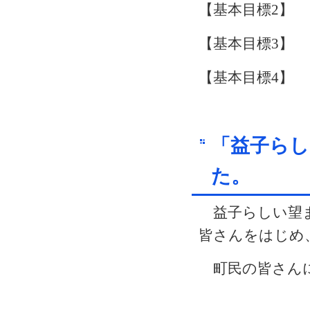
【基本目標
2
】 
【基本目標
3
】
【基本目標
4
】 
「益子らし
益子らしい望ま
皆さんをはじめ
町民の皆さんに