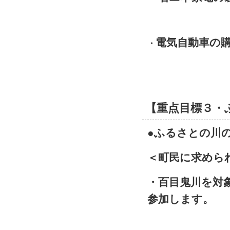
電気自動車の
・
【重点目標３・
●ふるさとの川
＜町民に求めら
・百目鬼川を対
参加します。