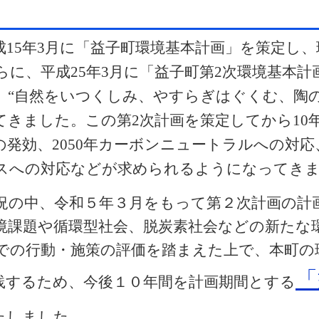
の経緯
成
15
年
3
月に「益子町環境基本計画」を策定し、
らに、平成
25
年
3
月に「益子町第
2
次環境基本計
 “自然をいつくしみ、やすらぎはぐくむ、陶
てきました。この第
2
次計画を策定してから
10
の発効、
2050
年カーボンニュートラルへの対応
スへの対応などが求められるようになってき
の中、令和５年３月をもって第２次計画の計
境課題や循環型社会、脱炭素社会などの新たな
での行動・施策の評価を踏まえた上で、本町の
「
践するため、今後１０年間を計画期間とする
たしました。