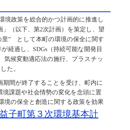
環境政策を総合的かつ計画的に推進し
画」（以下、第
2
次計画）を策定し、望
の里” として本町の環境の保全に関す
年が経過し、
SDGs
（持続可能な開発目
、気候変動適応法の施行、プラスチッ
ました。
画期間が終了することを受け、町内に
環境課題や社会情勢の変化を念頭に置
環境の保全と創造に関する政策を効果
益子町第３次環境基本計