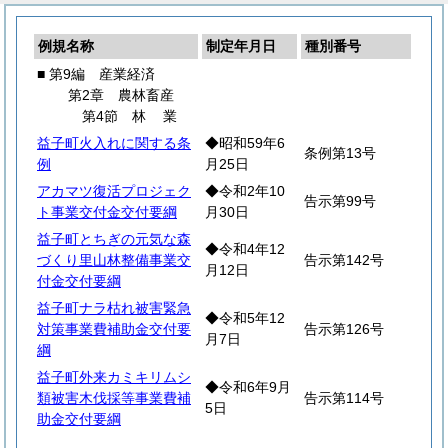
例規名称
制定年月日
種別番号
■ 第9編 産業経済
第2章 農林畜産
第4節
林
業
益子町火入れに関する条
◆昭和59年6
条例第13号
例
月25日
アカマツ復活プロジェク
◆令和2年10
告示第99号
ト事業交付金交付要綱
月30日
益子町とちぎの元気な森
◆令和4年12
づくり里山林整備事業交
告示第142号
月12日
付金交付要綱
益子町ナラ枯れ被害緊急
◆令和5年12
対策事業費補助金交付要
告示第126号
月7日
綱
益子町外来カミキリムシ
◆令和6年9月
類被害木伐採等事業費補
告示第114号
5日
助金交付要綱