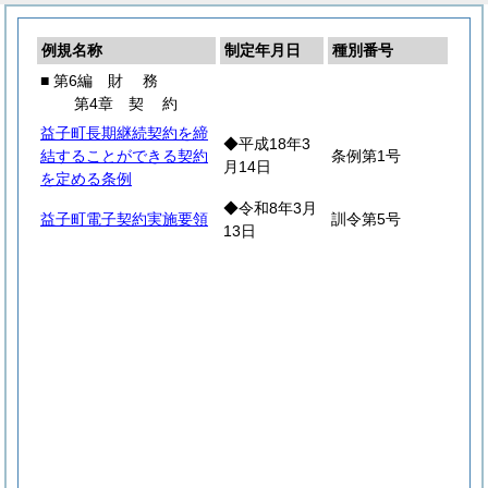
例規名称
制定年月日
種別番号
■ 第6編
財
務
第4章
契
約
益子町長期継続契約を締
◆平成18年3
結することができる契約
条例第1号
月14日
を定める条例
◆令和8年3月
益子町電子契約実施要領
訓令第5号
13日