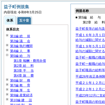
益子町例規集
例規名称
内容現在 令和8年3月25日
■ 第5編
給
与
体系
五十音
第2章
給
益子町長等の給与及
体系目次
平成１６年３月１日
第1編
総
規
給与の減額に関する
第2編
議
会
第3編 執行機関
平成１９年５月１日
第4編
人
事
給与の減額に関する
第5編
給
与
益子町一般職の職員
第1章 報酬・費用弁償
益子町一般職の給与
第2章
給
料
益子町職員の給料等
第3章
手
当
第4章
旅
費
平成26年改正条例
第6編
財
務
平成２１年１２月に
第7編
教
育
平成２２年１２月に
第8編
厚
生
第9編 産業経済
平成23年12月に
第10編
建
設
益子町職員の初任給