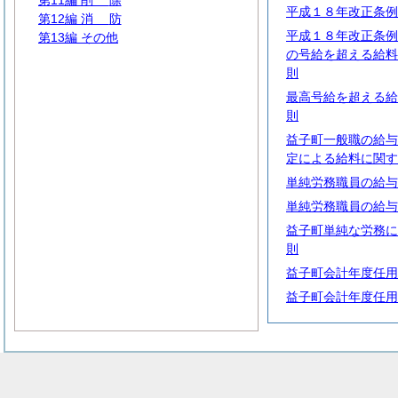
第11編
削
除
平成１８年改正条例
第12編
消
防
平成１８年改正条例
第13編 その他
の号給を超える給料
則
最高号給を超える給
則
益子町一般職の給与
定による給料に関す
単純労務職員の給与
単純労務職員の給与
益子町単純な労務に
則
益子町会計年度任用
益子町会計年度任用