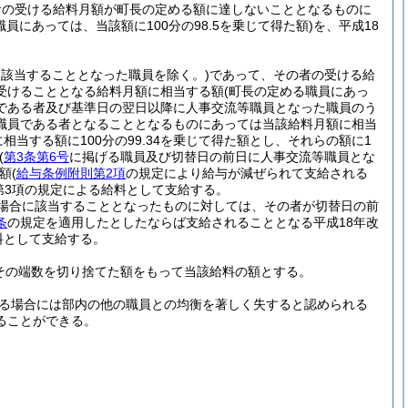
者の受ける給料月額が町長の定める額に達しないこととなるものに
にあっては、当該額に100分の98.5を乗じて得た額)
を、平成18
該当することとなった職員を除く。)
であって、その者の受ける給
受けることとなる給料月額に相当する額
(町長の定める職員にあっ
である者及び基準日の翌日以降に人事交流等職員となった職員のう
職員である者となることとなるものにあっては当該給料月額に相当
相当する額に100分の99.34を乗じて得た額とし、それらの額に1
(
第3条第6号
に掲げる職員及び切替日の前日に人事交流等職員とな
額
(
給与条例附則第2項
の規定により給与が減ぜられて支給される
第3項の規定による給料として支給する。
場合に該当することとなったものに対しては、その者が切替日の前
条
の規定を適用したとしたならば支給されることとなる平成18年改
料として支給する。
、その端数を切り捨てた額をもって当該給料の額とする。
る場合には部内の他の職員との均衡を著しく失すると認められる
ることができる。