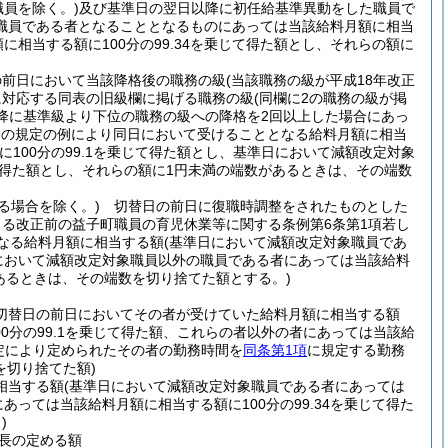
員を除く。)
及び基準日の翌日以降に初任給基準異動をした職員で
職員である者となることとなるものにあっては当該給料月額に相当
に相当する額に100分の99.34を乗じて得た額とし、それらの額に
前日において当該降格後の職務の級
(当該職務の級が平成18年改正
に対応する同表の旧級欄に掲げる職務の級
(同欄に2の職務の級が掲
以降に基準級より下位の職務の級への降格を2回以上した場合にあっ
条の規定の例により同日において受けることとなる給料月額に相当
100分の99.1を乗じて得た額とし、基準日において減額改定対象
じて得た額とし、それらの額に1円未満の端数があるときは、その端数
る場合を除く。)
切替日の前日に復職時調整をされたものとした
による改正前の益子町職員の育児休業等に関する条例第6条第1項若し
なる給料月額に相当する額
(基準日において減額改定対象職員であ
日において減額改定対象職員以外の職員である者にあっては当該給料
があるときは、その端数を切り捨てた額とする。)
切替日の前日においてその者が受けていた給料月額に相当する額
0分の99.1を乗じて得た額、これらの者以外の者にあっては当該給
定により定められたその者の勤務時間を
同条第1項
に規定する勤務
を切り捨てた額)
相当する額
(基準日において減額改定対象職員である者にあっては
あっては当該給料月額に相当する額に100分の99.34を乗じて得た
)
長の定める額