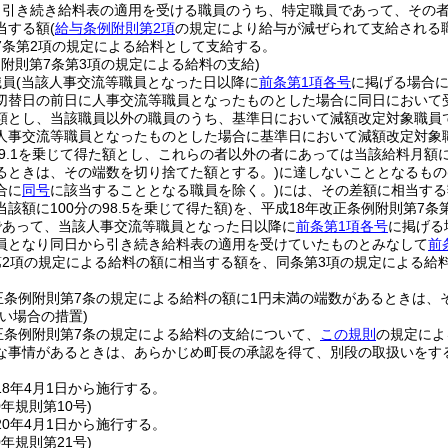
ら引き続き給料表の適用を受ける職員のうち、特定職員であって、その
当する額
(
給与条例附則第2項
の規定により給与が減ぜられて支給される職員
7条第2項の規定による給料として支給する。
例附則第7条第3項の規定による給料の支給)
職員
(当該人事交流等職員となった日以降に
前条第1項各号
に掲げる場合に
切替日の前日に人事交流等職員となったものとした場合に同日において
額とし、当該職員以外の職員のうち、基準日において減額改定対象職員
人事交流等職員となったものとした場合に基準日において減額改定対象
99.1を乗じて得た額とし、これらの者以外の者にあっては当該給料月額に
るときは、その端数を切り捨てた額とする。)
に達しないこととなるもの
合に
同号
に該当することとなる職員を除く。)
には、その差額に相当する
該額に100分の98.5を乗じて得た額)
を、平成18年改正条例附則第7条
であって、当該人事交流等職員となった日以降に
前条第1項各号
に掲げる
員となり同日から引き続き給料表の適用を受けていたものとみなして
前
第2項の規定による給料の額に相当する額を、同条第3項の規定による給
正条例附則第7条の規定による給料の額に1円未満の端数があるときは
い場合の措置)
正条例附則第7条の規定による給料の支給について、
この規則
の規定によ
な事情があるときは、あらかじめ町長の承認を得て、別段の取扱いをす
18年4月1日から施行する。
0年
規則第10号)
0年4月1日から施行する。
0年
規則第21号)