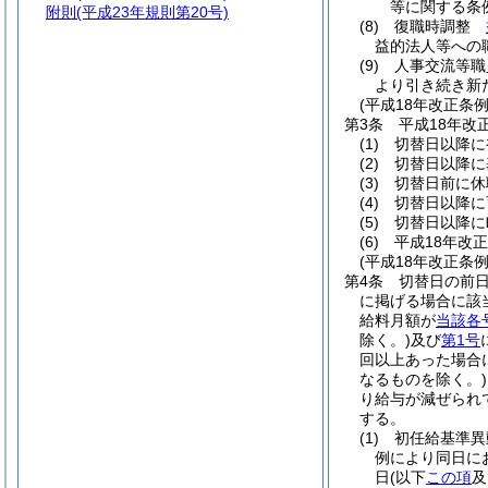
等に関する条
附則
(平成23年規則第20号)
(8)
復職時調整
益的法人等への
(9)
人事交流等職
より引き続き新
(平成18年改正条
第3条
平成18年改
(1)
切替日以降に
(2)
切替日以降に
(3)
切替日前に休
(4)
切替日以降に
(5)
切替日以降に
(6)
平成18年改
(平成18年改正条
第4条
切替日の前
に掲げる場合に該
給料月額が
当該各
除く。)
及び
第1号
回以上あった場合
なるものを除く。)
り給与が減ぜられて
する。
(1)
初任給基準異
例により同日に
日
(以下
この項
及