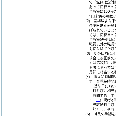
て「減額改定対
あって切替日の
する額に100分
1円未満の端数
(2)
基準級より下
条例附則別表第
げられていると
ては、切替日の
する額
(基準日
職員以外の職員
を切り捨てた額
(3)
切替日前にお
場合に改正前の
くは第2項又は
る者にあっては
月額に相当する額
(4)
育児短時間勤
ア
育児短時間
(基準日にお
料月額に相当す
時間で除して
イ
ア
に掲げる
当該給料月額に
額とし、それ
(5)
町長の承認を